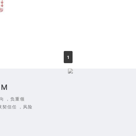
1
AM
向，负重领
，默契信任，风险
！