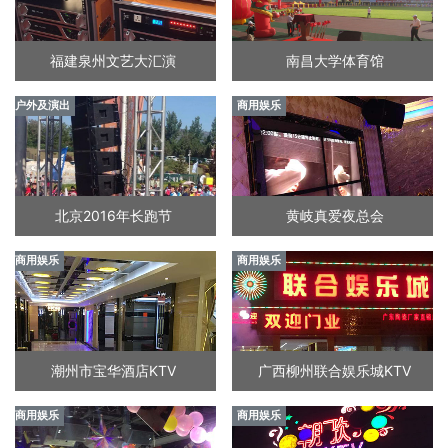
福建泉州文艺大汇演
南昌大学体育馆
户外及演出
商用娱乐
北京2016年长跑节
黄岐真爱夜总会
商用娱乐
商用娱乐
潮州市宝华酒店KTV
广西柳州联合娱乐城KTV
商用娱乐
商用娱乐